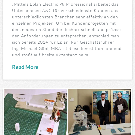
„Mittels Eplan Electric P8 Professional arbeitet das
Unternehmen A&C für verschiedenste Kunden aus
unterschiedlichsten Branchen sehr effektiv an den
einzelnen Projekten. Um bei Kundenprojekten mit
dem neuesten Stand der Technik schnell und präzise
den Anforderungen zu entsprechen, entschied man
sich bereits 2014 für Eplan. Für Geschäftsführer
Ing. Michael Göbl, MBA ist diese Investition lohnend
und stößt auf breite Akzeptanz beim …
Read More