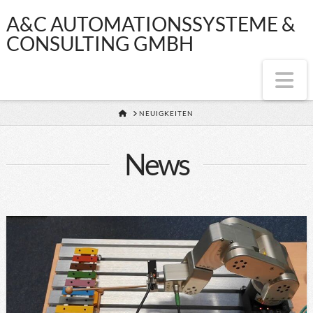
A&C
A&C AUTOMATIONSSYSTEME &
CONSULTING GMBH
AUTOMATIONSS
Na
&
HOME
NEUIGKEITEN
CONSULTING
News
GMBH