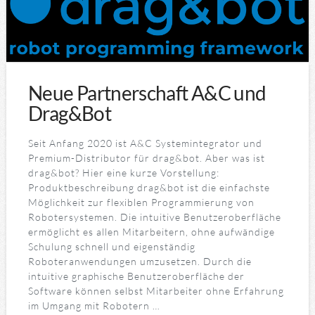
Neue Partnerschaft A&C und
Drag&Bot
Seit Anfang 2020 ist A&C Systemintegrator und
Premium-Distributor für drag&bot. Aber was ist
drag&bot? Hier eine kurze Vorstellung:
Produktbeschreibung drag&bot ist die einfachste
Möglichkeit zur flexiblen Programmierung von
Robotersystemen. Die intuitive Benutzeroberfläche
ermöglicht es allen Mitarbeitern, ohne aufwändige
Schulung schnell und eigenständig
Roboteranwendungen umzusetzen. Durch die
intuitive graphische Benutzeroberfläche der
Software können selbst Mitarbeiter ohne Erfahrung
im Umgang mit Robotern …