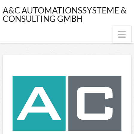
A&C
A&C AUTOMATIONSSYSTEME &
CONSULTING GMBH
AUTOMATIONSS
Na
&
CONSULTING
GMBH