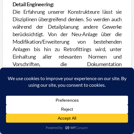
Detail Engineering:
Die Erfahrung unserer Konstrukteure lässt sie
Disziplinen übergreifend denken. So werden auch
während der Detailplanung andere Gewerke
berücksichtigt. Von der Neu-Anlage über die
Modifikation/Erweiterung von bestehenden
Anlagen bis hin zu Retrofittings wird, unter
Einhaltung aller relevanten Normen und
Vorschriften, die Dokumentation
projektbegleitend erstellt und nicht erst zu
Projektende nachgeführt.
Planung von Schalt- u. Steuerschränken
sowie Feldverteilern
Feldseitige Planung von Steuerungs- und
Leitsystemen
Anfertigung von Hook-ups
Planung von Feldbussystemen