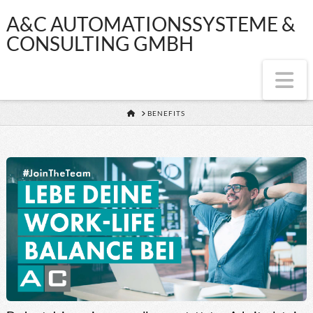
A&C
A&C AUTOMATIONSSYSTEME &
CONSULTING GMBH
AUTOMATIONSS
Na
&
HOME
BENEFITS
CONSULTING
GMBH