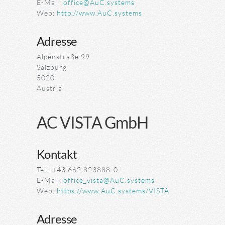
E-Mail:
office@AuC.systems
Web:
http://www.AuC.systems
Adresse
Alpenstraße 99
Salzburg
5020
Austria
AC VISTA GmbH
Kontakt
Tel.: +43 662 823888-0
E-Mail:
office_vista@AuC.systems
Web:
https://www.AuC.systems/VISTA
Adresse