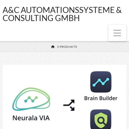
A&C
A&C AUTOMATIONSSYSTEME &
CONSULTING GMBH
AUTOMATIONSS
Na
&
HOME
PRODUKTE
CONSULTING
GMBH