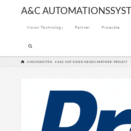
A&C
A&C AUTOMATIONSSYST
AUTOMATION
Vision Technology
Partner
Produkte
&
CONSULTING
HOME
NEUIGKEITEN
A&C HAT EINEN NEUEN PARTNER: PROLEIT
GMBH