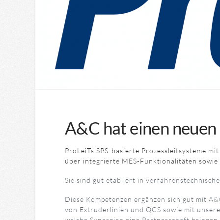
A&C hat einen neuen 
ProLeiTs SPS-basierte Prozessleitsysteme mit
über integrierte MES-Funktionalitäten sowie
Sie sind gut etabliert in verfahrenstechnis
Diese Kompetenzen ergänzen sich gut mit A&C
von Extruderlinien und QCS sowie mit unsere
welche Synergien eine Partnerschaft bringen