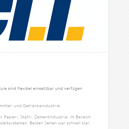
ule sind flexibel einsetzbar und verfügen
mittel- und Getränkeindustrie.
Papier-, Stahl-, Zementindustrie, im Bereich
eitsystemen. Beiden Seiten war schnell klar,