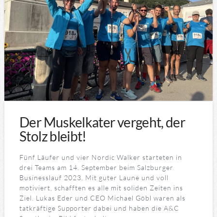
Der Muskelkater vergeht, der
Stolz bleibt!
Fünf Läufer und vier Nordic Walker starteten in
drei Teams am 14. September beim Salzburger
Businesslauf 2023. Mit guter Laune und voll
motiviert, schafften es alle mit soliden Zeiten ins
Ziel. Lukas Eder und CEO Michael Göbl waren als
tatkräftige Supporter dabei und haben die A&C