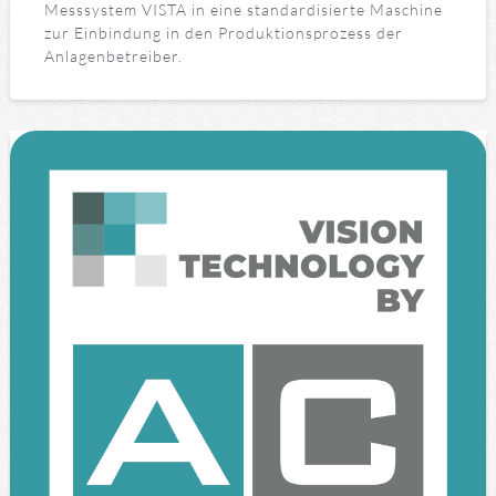
Messsystem VISTA in eine standardisierte Maschine
zur Einbindung in den Produktionsprozess der
Anlagenbetreiber.