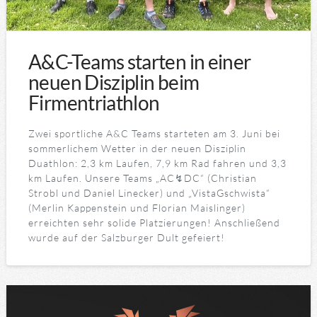
A&C-Teams starten in einer
neuen Disziplin beim
Firmentriathlon
Zwei sportliche A&C Teams starteten am 3. Juni bei
sommerlichem Wetter in der neuen Disziplin
Duathlon: 2,3 km Laufen, 7,9 km Rad fahren und 3,3
km Laufen. Unsere Teams „AC↯DC“ (Christian
Strobl und Daniel Linecker) und „VistaGschwista“
(Merlin Kappenstein und Florian Maislinger)
erreichten sehr solide Platzierungen! Anschließend
wurde auf der Salzburger Dult gefeiert!