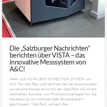
Die „Salzburger Nachrichten“
berichten über VISTA – das
innovative Messsystem von
A&C!
Mehr zum VISTA LENS INSPECTION SYSTEM von
A&C Für den Bau und Vertrieb des Serienautomaten
wurde eine Kooperation mit der OptoTech AG, einem
namhaften Anbieter von Produktionsanlagen für die
Herstellung von hochwertigen Brillengläsern,
geschlossen. OptoTech verbaut das