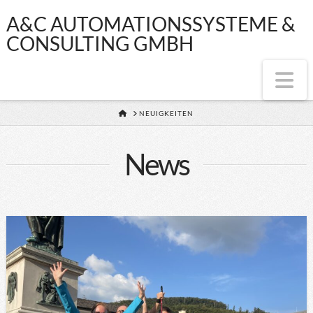
A&C
A&C AUTOMATIONSSYSTEME &
CONSULTING GMBH
AUTOMATIONSS
Na
&
HOME
NEUIGKEITEN
CONSULTING
News
GMBH