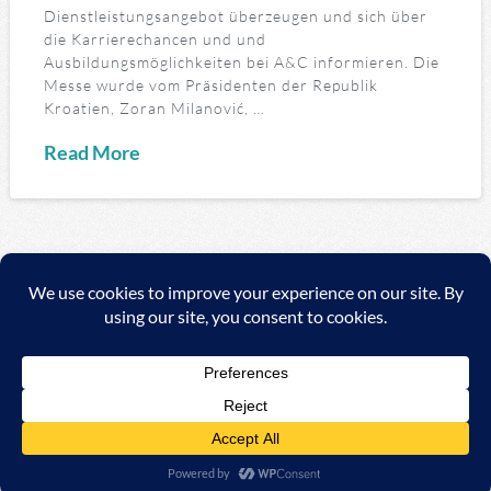
Dienstleistungsangebot überzeugen und sich über
die Karrierechancen und und
Ausbildungsmöglichkeiten bei A&C informieren. Die
Messe wurde vom Präsidenten der Republik
Kroatien, Zoran Milanović, …
Read More
1
2
3
...
4
Copyright ©
2026 A&C Automationssysteme & Consulting
GmbH |
Impressum
|
AGB
|
Datenschutzerklärung/Data
protection declaration