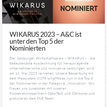
WIKARUS 2023 – A&C ist
unter den Top 5 der
Nominierten
Der Salzburger Wirtschaftspreis – WIKARUS – , die
bedeutendste Auszeichnung für herausragende
unternehmerische und innovative Leistungen, wird
am 16. Mai 2023 verliehen. Unsere Bewerbung mit
dem Messystem VISTA schaffte es nun in die Top 5
der Nominierten in der Kategorie „Innovation“. Wir
freuen uns zusammen mit unseren
Kooperationspartnern OptoTech und Optiswiss und
gratulieren dem F&E Team!