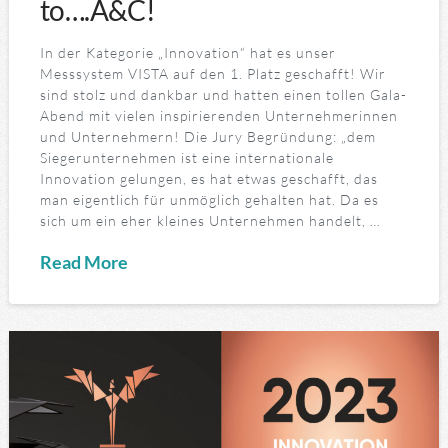
to….A&C!
In der Kategorie „Innovation“ hat es unser
Messsystem VISTA auf den 1. Platz geschafft! Wir
sind stolz und dankbar und hatten einen tollen Gala-
Abend mit vielen inspirierenden Unternehmerinnen
und Unternehmern! Die Jury Begründung: „dem
Siegerunternehmen ist eine internationale
Innovation gelungen, es hat etwas geschafft, das
man eigentlich für unmöglich gehalten hat. Da es
sich um ein eher kleines Unternehmen handelt, …
Read More