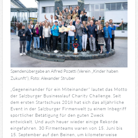
Spendenübergabe an Alfred Pozetti (Verein „Kinder haben
Zukunft“), Foto: Alexander Struber
„Gegeneinander für ein Miteinander“ lautet das Motto
der Salzburger Businesslauf Charity Challenge. Seit
dem ersten Startschuss 2018 hat sich das alljährliche
Event in der Salzburger Firmenwelt zu einem Inbegriff
sportlicher Betätigung für den guten Zweck
entwickelt. Und auch heuer wieder einige Rekorde
eingefahren. 30 Firmenteams waren von 15. Juni bis
15. September auf den Beinen, um kilometerweise