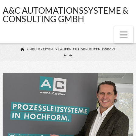
A&C
A&C AUTOMATIONSSYSTEME &
CONSULTING GMBH
AUTOMATIONSS
Na
&
HOME
NEUIGKEITEN
LAUFEN FÜR DEN GUTEN ZWECK!
CONSULTING
GMBH