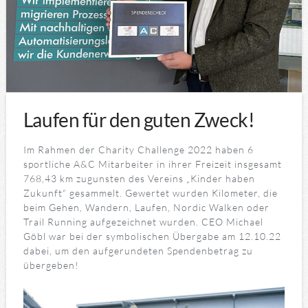
Laufen für den guten Zweck!
Im Rahmen der Charity Challenge 2022 haben 6
sportliche A&C Mitarbeiter in ihrer Freizeit insgesamt
768,43 km zugunsten des Vereins „Kinder haben
Zukunft“ gesammelt. Gewertet wurden Kilometer, die
beim Gehen, Wandern, Laufen, Nordic Walken oder
Trail Running aufgezeichnet wurden. CEO Michael
Göbl war bei der symbolischen Übergabe am 12.10.22
dabei, um den aufgerundeten Spendenbetrag zu
übergeben!