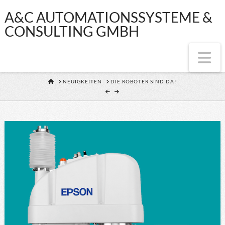
A&C
A&C AUTOMATIONSSYSTEME &
CONSULTING GMBH
AUTOMATIONSS
Na
&
HOME
NEUIGKEITEN
DIE ROBOTER SIND DA!
CONSULTING
GMBH