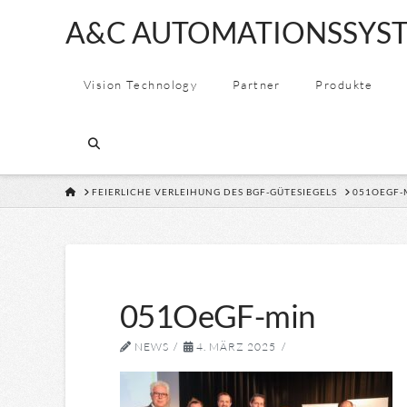
A&C
A&C AUTOMATIONSSYST
AUTOMATION
Vision Technology
Partner
Produkte
&
CONSULTING
HOME
FEIERLICHE VERLEIHUNG DES BGF-GÜTESIEGELS
051OEGF-
GMBH
051OeGF-min
NEWS
4. MÄRZ 2025