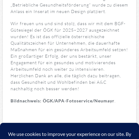
„Betriebliche Gesundheitsförderung“ wurde zu diesem
Anlass ein Inserat im neuen Design platziert.
Wir freuen uns und sind stolz, dass wir mit dem BGF-
Gütesiegel der ÖGK für 2025–2027 ausgezeichnet
wurden! Es ist das offizielle österreichische
Qualitätszeichen für Unternehmen, die dauerhafte
Maßnahmen für ein gesünderes Arbeitsumfeld setzen!
Ein großartiger Erfolg, der uns bestärkt, unser
Engagement für ein gesundes und motivierendes
Arbeitsumfeld noch weiter zu intensivieren.
Herzlichen Dank an alle, die täglich dazu beitragen,
dass Gesundheit und Wohlbefinden bei A&C
nachhaltig noch besser werden!
Bildnachweis
: ÖGK/APA-Fotoservice/Neumayr
.