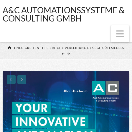
A&C
A&C AUTOMATIONSSYSTEME &
CONSULTING GMBH
AUTOMATIONSS
Na
&
HOME
NEUIGKEITEN
FEIERLICHE VERLEIHUNG DES BGF-GÜTESIEGELS
CONSULTING
GMBH