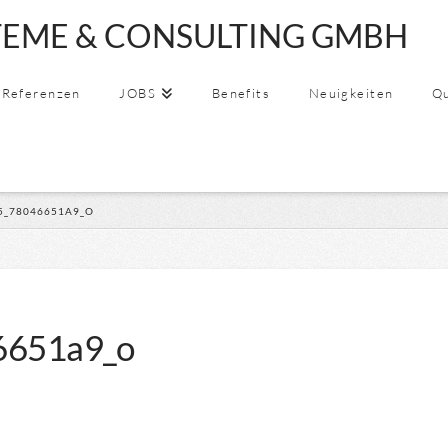
EME & CONSULTING GMBH
SSYSTEME
Referenzen
JOBS
Benefits
Neuigkeiten
Qu
5_78046651A9_O
6651a9_o