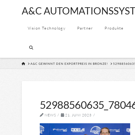
A&C
A&C AUTOMATIONSSYST
AUTOMATION
Vision Technology
Partner
Produkte
&
CONSULTING
HOME
A&C GEWINNT DEN EXPORTPREIS IN BRONZE!
5298856063
GMBH
52988560635_7804
NEWS
21. JUNI 2023