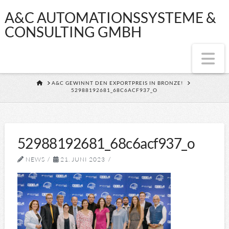
A&C
A&C AUTOMATIONSSYSTEME &
CONSULTING GMBH
AUTOMATIONSS
Na
&
HOME
A&C GEWINNT DEN EXPORTPREIS IN BRONZE!
52988192681_68C6ACF937_O
CONSULTING
GMBH
52988192681_68c6acf937_o
NEWS
21. JUNI 2023