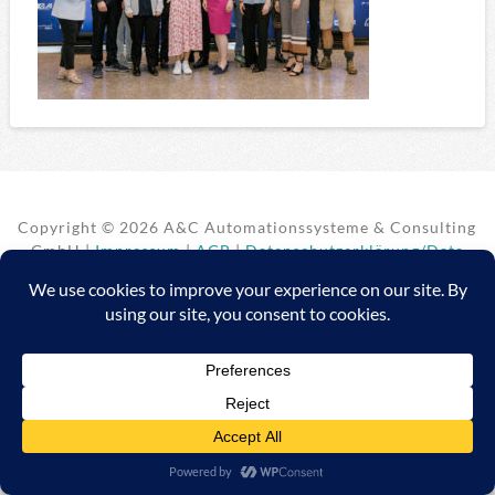
Copyright ©
2026 A&C Automationssysteme & Consulting
GmbH |
Impressum
|
AGB
|
Datenschutzerklärung/Data
protection declaration