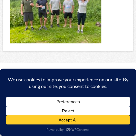
Copyright ©
2026 A&C Automationssysteme & Consulting
GmbH |
Impressum
|
AGB
|
Datenschutzerklärung/Data
protection declaration