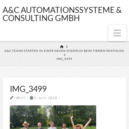
A&C
A&C AUTOMATIONSSYSTEME &
CONSULTING GMBH
AUTOMATIONSS
Na
&
HOME
A&C-TEAMS STARTEN IN EINER NEUEN DISZIPLIN BEIM FIRMENTRIATHLON
CONSULTING
IMG_3499
GMBH
IMG_3499
NEWS
6. JUNI 2023