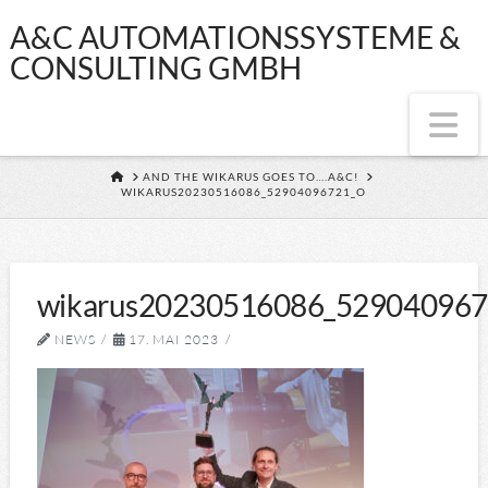
A&C
A&C AUTOMATIONSSYSTEME &
CONSULTING GMBH
AUTOMATIONSS
Na
&
HOME
AND THE WIKARUS GOES TO….A&C!
WIKARUS20230516086_52904096721_O
CONSULTING
GMBH
wikarus20230516086_529040967
NEWS
17. MAI 2023