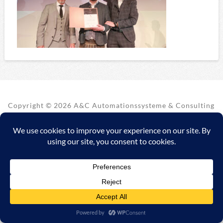
Copyright ©
2026 A&C Automationssysteme & Consulting
GmbH |
Impressum
|
AGB
|
Datenschutzerklärung/Data
protection declaration