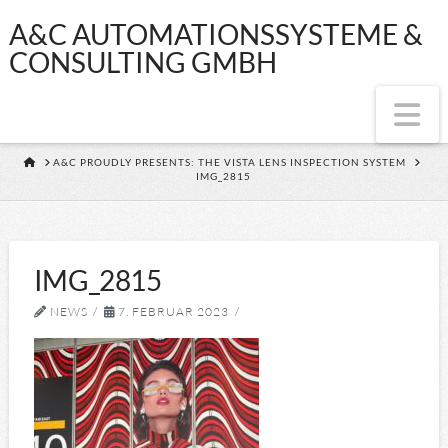
A&C
A&C AUTOMATIONSSYSTEME &
CONSULTING GMBH
AUTOMATIONSS
Na
&
HOME
A&C PROUDLY PRESENTS: THE VISTA LENS INSPECTION SYSTEM
IMG_2815
CONSULTING
GMBH
IMG_2815
NEWS
7. FEBRUAR 2023