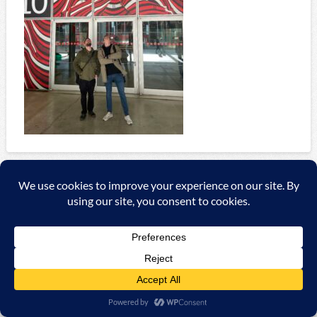
Copyright ©
2026 A&C Automationssysteme & Consulting
GmbH |
Impressum
|
AGB
|
Datenschutzerklärung/Data
protection declaration