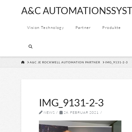
A&C
A&C AUTOMATIONSSYST
AUTOMATION
Vision Technology
Partner
Produkte
&
CONSULTING
HOME
A&C JE ROCKWELL AUTOMATION PARTNER
IMG_9131-2-3
GMBH
IMG_9131-2-3
NEWS
26. FEBRUAR 2021