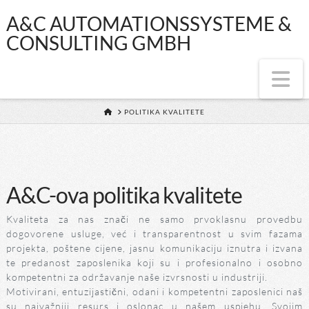
A&C
A&C AUTOMATIONSSYSTEME &
CONSULTING GMBH
AUTOMATIONSS
Na
&
HOME
POLITIKA KVALITETE
CONSULTING
GMBH
A&C-ova politika kvalitete
Kvaliteta za nas znači ne samo prvoklasnu provedbu
dogovorene usluge, već i transparentnost u svim fazama
projekta, poštene cijene, jasnu komunikaciju iznutra i izvana
te predanost zaposlenika koji su i profesionalno i osobno
kompetentni za održavanje naše izvrsnosti u industriji.
Motivirani, entuzijastični, odani i kompetentni zaposlenici naš
su najvažniji resurs i oslonac u našem uspjehu. Svojim