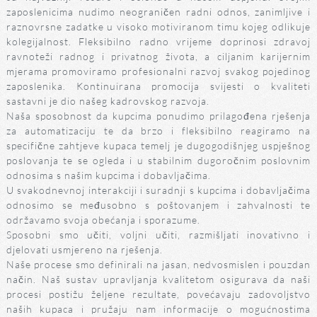
zaposlenicima nudimo neograničen radni odnos, zanimljive i
raznovrsne zadatke u visoko motiviranom timu kojeg odlikuje
kolegijalnost. Fleksibilno radno vrijeme doprinosi zdravoj
ravnoteži radnog i privatnog života, a ciljanim karijernim
mjerama promoviramo profesionalni razvoj svakog pojedinog
zaposlenika. Kontinuirana promocija svijesti o kvaliteti
sastavni je dio našeg kadrovskog razvoja.
Naša sposobnost da kupcima ponudimo prilagođena rješenja
za automatizaciju te da brzo i fleksibilno reagiramo na
specifične zahtjeve kupaca temelj je dugogodišnjeg uspješnog
poslovanja te se ogleda i u stabilnim dugoročnim poslovnim
odnosima s našim kupcima i dobavljačima.
U svakodnevnoj interakciji i suradnji s kupcima i dobavljačima
odnosimo se međusobno s poštovanjem i zahvalnosti te
održavamo svoja obećanja i sporazume.
Sposobni smo učiti, voljni učiti, razmišljati inovativno i
djelovati usmjereno na rješenja.
Naše procese smo definirali na jasan, nedvosmislen i pouzdan
način. Naš sustav upravljanja kvalitetom osigurava da naši
procesi postižu željene rezultate, povećavaju zadovoljstvo
naših kupaca i pružaju nam informacije o mogućnostima