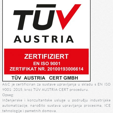
A&C je certificiran za sustave upravljanja u skladu s EN ISO
9001: 2015; kroz TÜV AUSTRIA CERT proceduru.
Opseg:
Inženjerske i konzultantske usluge u području industrijske
automatizacije, naročito sustava upravljanja procesima, ICE
tehnologije i pametnih domova.