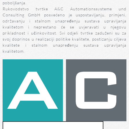
poboljšanja.
Rukovodstvo tvrtke A&C Automationssysteme und
Consulting GmbH posvećeno je uspostavljanju, primjeni,
održavanju i stalnom unapređenju sustava upravljanja
kvalitetom i neprestano će se uvjeravati u njegovu
prikladnost i učinkovitost. Svi odjeli tvrtke zaduženi su za
svoj doprinos u realizaciji politike kvalitete, postizanju ciljeva
kvalitete i stalnom unapređenju sustava upravljanja
kvalitetom.