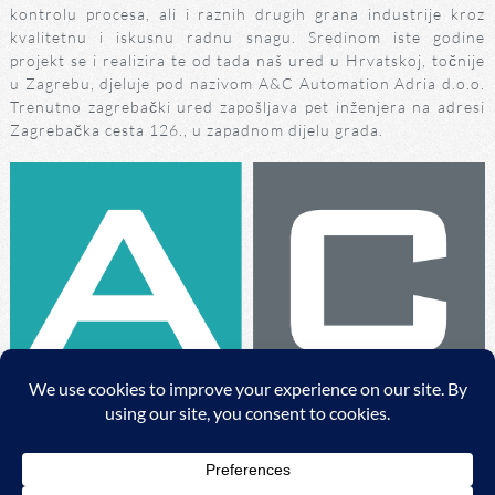
kontrolu procesa, ali i raznih drugih grana industrije kroz
kvalitetnu i iskusnu radnu snagu. Sredinom iste godine
projekt se i realizira te od tada naš ured u Hrvatskoj, točnije
u Zagrebu, djeluje pod nazivom A&C Automation Adria d.o.o.
Trenutno zagrebački ured zapošljava pet inženjera na adresi
Zagrebačka cesta 126., u zapadnom dijelu grada.