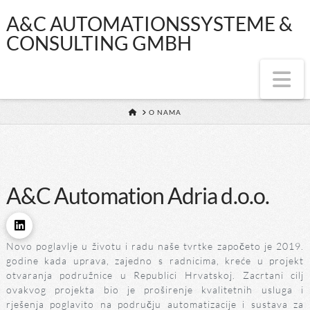
A&C
A&C AUTOMATIONSSYSTEME &
CONSULTING GMBH
AUTOMATIONSS
Na
&
HOME
O NAMA
CONSULTING
GMBH
A&C Automation Adria d.o.o.
Novo poglavlje u životu i radu naše tvrtke započeto je 2019.
godine kada uprava, zajedno s radnicima, kreće u projekt
otvaranja podružnice u Republici Hrvatskoj. Zacrtani cilj
ovakvog projekta bio je proširenje kvalitetnih usluga i
rješenja poglavito na području automatizacije i sustava za